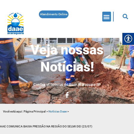
Atendimento Online
Veja nossas
Notícias!
Confira as noticias do Daae Araraquara-SP
Você está aqui:
Página Principal
>
Notícias Daae
>
AAE COMUNICA BAIXA PRESSÃO NA REGIÃO DO SELMI DEI (23/07)