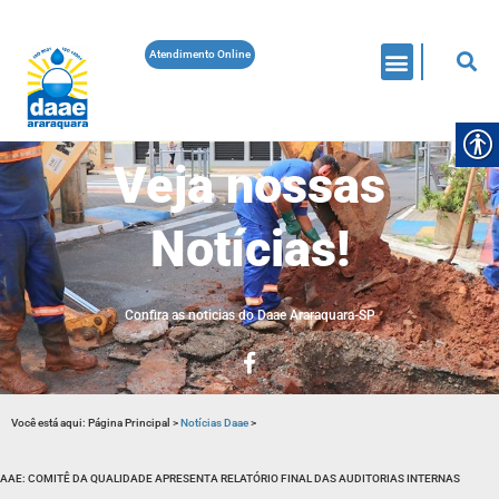
Atendimento Online
Veja nossas
Notícias!
Confira as noticias do Daae Araraquara-SP
Você está aqui:
Página Principal
>
Notícias Daae
>
AAE: COMITÊ DA QUALIDADE APRESENTA RELATÓRIO FINAL DAS AUDITORIAS INTERNAS