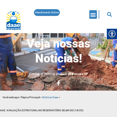
Atendimento Online
Veja nossas
Notícias!
Confira as noticias do Daae Araraquara-SP
Você está aqui:
Página Principal
>
Notícias Daae
>
AAE: AVALIAÇÃO ESTRUTURAL NO RESERVATÓRIO SELMI DEI (18/05)