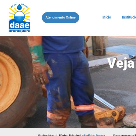
Início
Instituci
Atendimento Online
Veja
Você está aqui:
Página Principal
>
Notícias Daae
>
Daae apresenta P