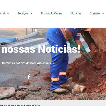
onal
Serviços
Protocolo Online
Notícias
Contato
 nossas Notícias!
Confira as noticias do Daae Araraquara-SP
lano Plurianual em audiência pública