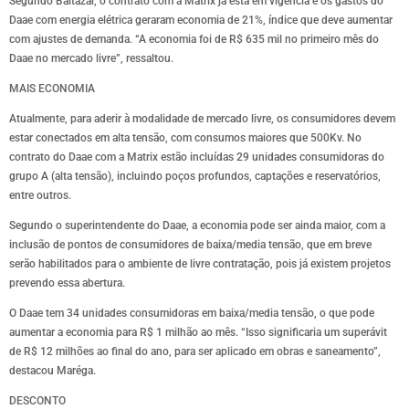
Segundo Baltazar, o contrato com a Matrix já está em vigência e os gastos do
Daae com energia elétrica geraram economia de 21%, índice que deve aumentar
com ajustes de demanda. “A economia foi de R$ 635 mil no primeiro mês do
Daae no mercado livre”, ressaltou.
MAIS ECONOMIA
Atualmente, para aderir à modalidade de mercado livre, os consumidores devem
estar conectados em alta tensão, com consumos maiores que 500Kv. No
contrato do Daae com a Matrix estão incluídas 29 unidades consumidoras do
grupo A (alta tensão), incluindo poços profundos, captações e reservatórios,
entre outros.
Segundo o superintendente do Daae, a economia pode ser ainda maior, com a
inclusão de pontos de consumidores de baixa/media tensão, que em breve
serão habilitados para o ambiente de livre contratação, pois já existem projetos
prevendo essa abertura.
O Daae tem 34 unidades consumidoras em baixa/media tensão, o que pode
aumentar a economia para R$ 1 milhão ao mês. “Isso significaria um superávit
de R$ 12 milhões ao final do ano, para ser aplicado em obras e saneamento”,
destacou Maréga.
DESCONTO