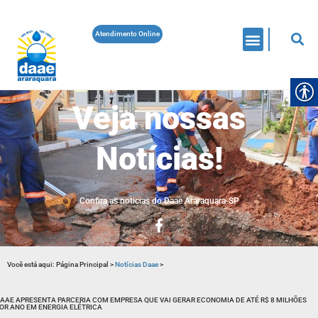
Atendimento Online
Veja nossas
Notícias!
Confira as noticias do Daae Araraquara-SP
Você está aqui:
Página Principal
>
Notícias Daae
>
AAE APRESENTA PARCERIA COM EMPRESA QUE VAI GERAR ECONOMIA DE ATÉ R$ 8 MILHÕES
OR ANO EM ENERGIA ELÉTRICA