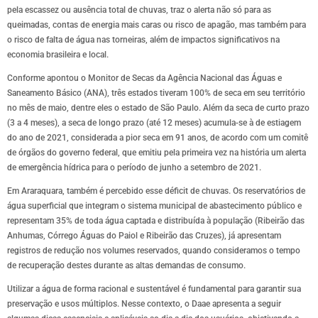
pela escassez ou ausência total de chuvas, traz o alerta não só para as
queimadas, contas de energia mais caras ou risco de apagão, mas também para
o risco de falta de água nas torneiras, além de impactos significativos na
economia brasileira e local.
Conforme apontou o Monitor de Secas da Agência Nacional das Águas e
Saneamento Básico (ANA), três estados tiveram 100% de seca em seu território
no mês de maio, dentre eles o estado de São Paulo. Além da seca de curto prazo
(3 a 4 meses), a seca de longo prazo (até 12 meses) acumula-se à de estiagem
do ano de 2021, considerada a pior seca em 91 anos, de acordo com um comitê
de órgãos do governo federal, que emitiu pela primeira vez na história um alerta
de emergência hídrica para o período de junho a setembro de 2021.
Em Araraquara, também é percebido esse déficit de chuvas. Os reservatórios de
água superficial que integram o sistema municipal de abastecimento público e
representam 35% de toda água captada e distribuída à população (Ribeirão das
Anhumas, Córrego Águas do Paiol e Ribeirão das Cruzes), já apresentam
registros de redução nos volumes reservados, quando consideramos o tempo
de recuperação destes durante as altas demandas de consumo.
Utilizar a água de forma racional e sustentável é fundamental para garantir sua
preservação e usos múltiplos. Nesse contexto, o Daae apresenta a seguir