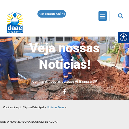
Atendimento Online
Veja nossas
Notícias!
Confira as noticias do Daae Araraquara-SP
Você está aqui:
Página Principal
>
Notícias Daae
>
AAE: A HORA É AGORA, ECONOMIZE ÁGUA!