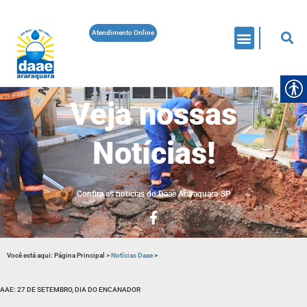
Atendimento Online
Veja nossas
Notícias!
Confira as noticias do Daae Araraquara-SP
Você está aqui:
Página Principal
>
Notícias Daae
>
AAE: 27 DE SETEMBRO, DIA DO ENCANADOR