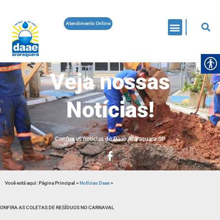
Atendimento Online
Veja nossas
Notícias!
Confira as noticias do Daae Araraquara-SP
Você está aqui:
Página Principal
>
Notícias Daae
>
ONFIRA AS COLETAS DE RESÍDUOS NO CARNAVAL