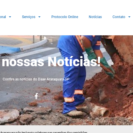
onal
Serviços
Protocolo Online
Notícias
Contato
 nossas Notícias!
Confira as noticias do Daae Araraquara-SP
e Araraquara não terá mais coletores nas caçambas dos caminhões