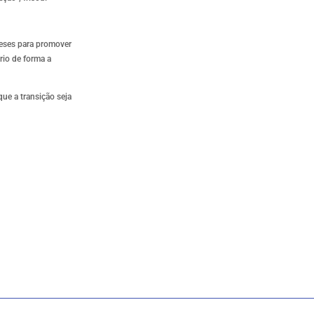
meses para promover
rio de forma a
ue a transição seja