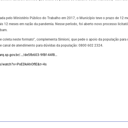
izada pelo Ministério Público do Trabalho em 2017, o Município teve o prazo de 12 
is 12 meses em razão da pandemia. Nesse período, foi aberto novo processo licitató
rbam.
e coleta neste formato”, complementa Simioni, que pede o apoio da população para q
nte canal de atendimento para dúvidas da população: 0800 602 2324.
arq.sp.gov.br/…/de5fb603-9f8f-44f8…
om/watch?v=PxEDkAhOflE&t=4s