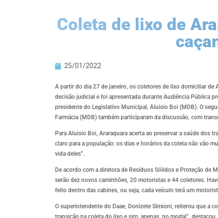
Coleta de lixo de Ar
caça
25/01/2022
A partir do dia 27 de janeiro, os coletores de lixo domiciliar
decisão judicial e foi apresentada durante Audiência Pública p
presidente do Legislativo Municipal, Aluisio Boi (MDB). O segu
Farmácia (MDB) também participaram da discussão, com transm
Para Aluisio Boi, Araraquara acerta ao preservar a saúde dos tr
claro para a população: os dias e horários da coleta não vão mu
vida deles”.
De acordo com a diretora de Resíduos Sólidos e Proteção de 
serão dez novos caminhões, 20 motoristas e 44 coletores. Have
feito dentro das cabines, ou seja, cada veículo terá um motorist
O superintendente do Daae, Donizete Simioni, reiterou que a col
transição na coleta do lixo e sim, apenas, no modal”, destaco