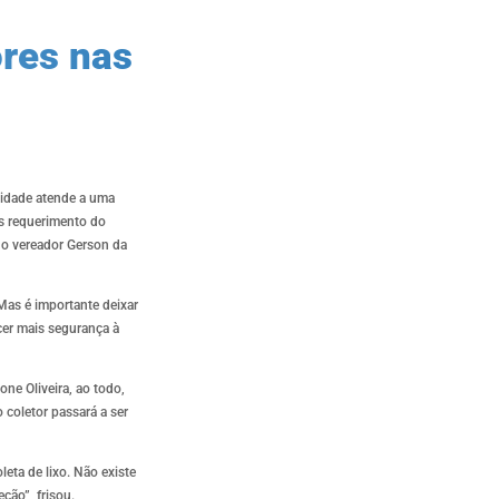
ores nas
alidade atende a uma
ós requerimento do
e o vereador Gerson da
 Mas é importante deixar
ecer mais segurança à
e Oliveira, ao todo,
coletor passará a ser
eta de lixo. Não existe
ção”, frisou.