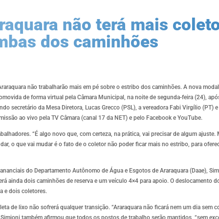
araquara não terá mais colet
mbas dos caminhões
 de Araraquara não trabalharão mais em pé sobre o estribo dos caminhões. A nova mod
romovida de forma virtual pela Câmara Municipal, na noite de segunda-feira (24), ap
ndo secretário da Mesa Diretora, Lucas Grecco (PSL), a vereadora Fabi Virgílio (PT) 
issão ao vivo pela TV Câmara (canal 17 da NET) e pelo Facebook e YouTube.
abalhadores. “É algo novo que, com certeza, na prática, vai precisar de algum ajuste.
dar, o que vai mudar é o fato de o coletor não poder ficar mais no estribo, para ofer
Mananciais do Departamento Autônomo de Água e Esgotos de Araraquara (Daae), Simon
rá ainda dois caminhões de reserva e um veículo 4×4 para apoio. O deslocamento do 
a e dois coletores.
eta de lixo não sofrerá qualquer transição. “Araraquara não ficará nem um dia sem col
u. Simioni também afirmou que todos os postos de trabalho serão mantidos, “sem exce