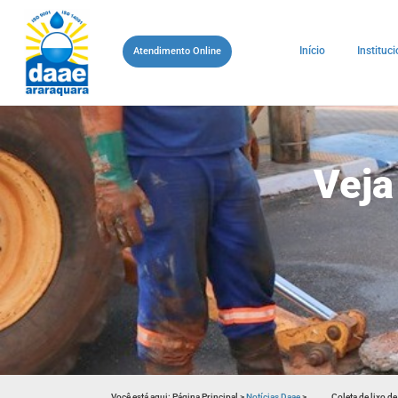
Início
Instituci
Atendimento Online
Veja
Você está aqui:
Página Principal
>
Notícias Daae
>
Coleta de lixo d