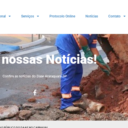
onal
Serviços
Protocolo Online
Notícias
Contato
 nossas Notícias!
Confira as noticias do Daae Araraquara-SP
AO PÚBLICO DO DAAE NO CARNAVAL