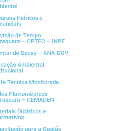
stão
iental
ursos Hídricos e
anciais
visão de Tempo
raquara – CPTEC – INPE
itor de Secas – ANA GOV
cação Ambiental
titucional
ita Técnica Monitorada
os Pluviométricos
araquara – CEMADEN
eriais Didáticos e
ormativos
acitação para a Gestão