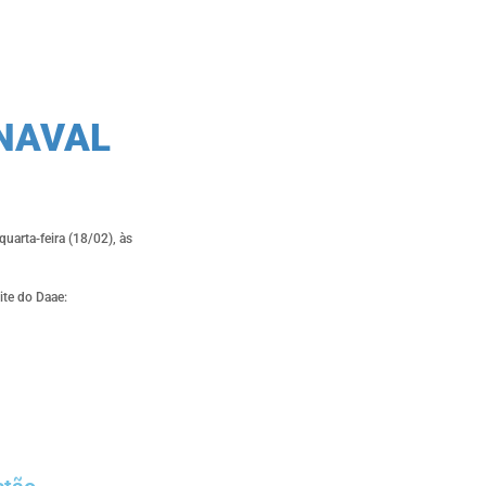
NAVAL
arta-feira (18/02), às
ite do Daae: