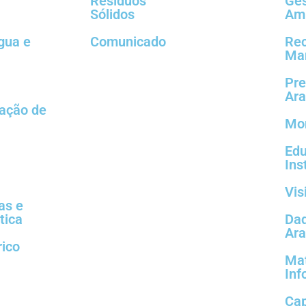
Resíduos
Ge
Sólidos
Amb
gua e
Comunicado
Rec
Man
Pre
Ara
tação de
Mon
Edu
Ins
Vis
as e
tica
Dad
Ar
rico
Mat
Inf
Cap