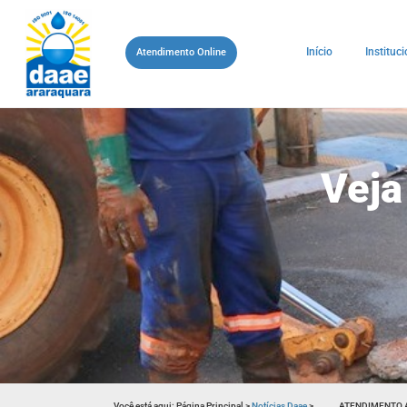
Início
Instituci
Atendimento Online
Veja
Você está aqui:
Página Principal
>
Notícias Daae
>
ATENDIMENTO 