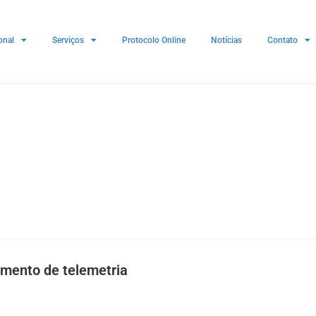
onal
Serviços
Protocolo Online
Notícias
Contato
amento de telemetria