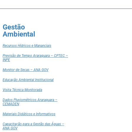
Gestão
Ambiental
Recursos Hídricos e Mananciais
Previsão de Tempo Araraquara – CPTEC –
INPE
Monitor de Secas – ANA GOV
Educação Ambiental Institucional
Visita Técnica Monitorada
Dados Pluviométricos Araraquara –
CEMADEN
Materiais Didáticos e Informativos
Capacitação para a Gestão das Águas –
ANA GOV