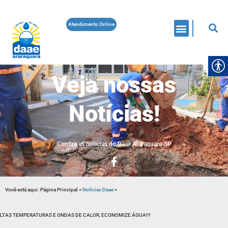
Atendimento Online
Veja nossas
Notícias!
Confira as noticias do Daae Araraquara-SP
Você está aqui:
Página Principal
>
Notícias Daae
>
LTAS TEMPERATURAS E ONDAS DE CALOR, ECONOMIZE ÁGUA!!!