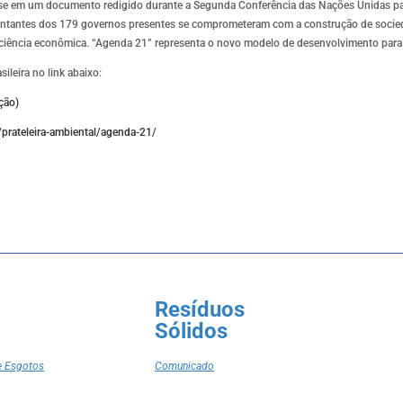
se em um documento redigido durante a Segunda Conferência das Nações Unidas pa
sentantes dos 179 governos presentes se comprometeram com a construção de socie
ficiência econômica. “Agenda 21” representa o novo modelo de desenvolvimento para
ileira no link abaixo:
ção)
/prateleira-ambiental/agenda-21/
Resíduos
Sólidos
e Esgotos
Comunicado