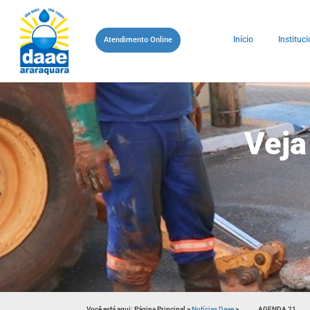
Início
Instituci
Atendimento Online
Veja
Você está aqui:
Página Principal
>
Notícias Daae
>
AGENDA 21