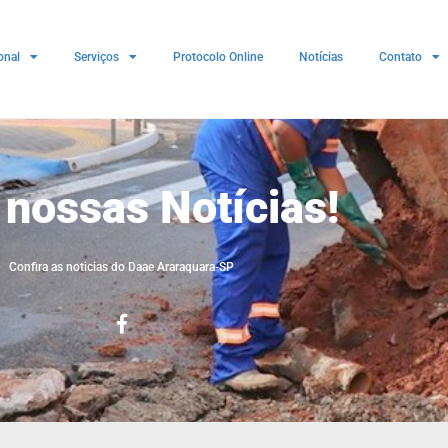
onal
Serviços
Protocolo Online
Notícias
Contato
 nossas Notícias!
Confira as noticias do Daae Araraquara-SP