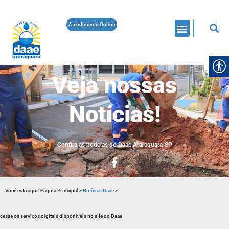
Atendimento Online
Veja nossas
Notícias!
Confira as noticias do Daae Araraquara-SP
Você está aqui:
Página Principal
>
Notícias Daae
>
cesse os serviços digitais disponíveis no site do Daae