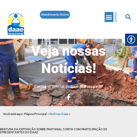
Atendimento Online
Veja nossas
Notícias!
Confira as noticias do Daae Araraquara-SP
Você está aqui:
Página Principal
>
Notícias Daae
>
BERTURA DA EXPOSIÇÃO SOBRE PANTANAL CONTA COM PARTICIPAÇÃO DE
EPRESENTANTES DO DAAE