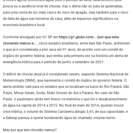
pouca ou a ausência total de chuvas, traz o alerta não só para as queimadas,
para uma conta de luz mais cara e do risco de apagão, mas também para o risco
de falta de água nas torneiras de casa, além de impactos significativos na
economia brasileira e local.
Conforme divulgado por G1 SP em
https://g1.globo.com/…/por-que-esta-
chovendo-menos-e…
, cinco estados brasileiros, entre eles São Paulo, enfrentam
o que já é considerada a pior seca em 91 anos, de acordo com um comitê de
órgãos do governo federal, que emitiu pela primeira vez na história um alerta de
emergência hídrica para o período de junho a setembro de 2021.
O déficit de chuvas atual já é considerado severo, segundo Sistema Nacional de
Meteorologia (SNM), que representa o comitê de órgãos do governo federal. O
alerta emitido vale para os estados que se localizam na bacia do Rio Paraná: São
Paulo, Minas Gerais, Goiás, Mato Grosso do Sul e Paraná. No caso de São
Paulo, o paulistano ainda tem fresco na memória o que foi o desabastecimento
de água na capital de 2014 a 2015. No final de maio de 2014, quando houve
crise hídrica, o volume do Sistema Cantareira atingiu 3,6% de sua capacidade, e
a Sabesp passou a operar bombeando água do chamado volume morto.
Mas por que tem chovido menos?