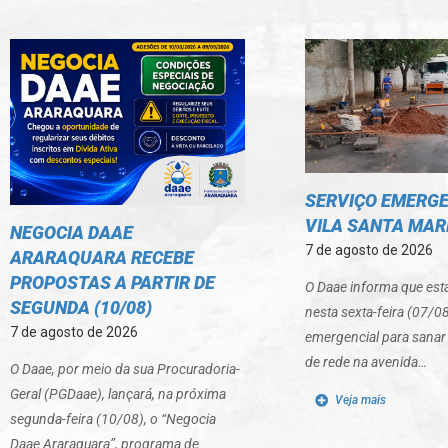
SERVIÇO EMERGE
VILA SANTA MARI
NEGOCIA DAAE
7 de agosto de 2026
ARARAQUARA RECEBE
PROPOSTAS A PARTIR DE
O Daae informa que est
SEGUNDA (10/08)
nesta sexta-feira (07/0
7 de agosto de 2026
emergencial para sana
de rede na avenida…
O Daae, por meio da sua Procuradoria-
Geral (PGDaae), lançará, na próxima
Veja mais
segunda-feira (10/08), o “Negocia
Daae Araraquara”, programa de