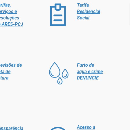
rifas,
Tarifa
rviços e
Residencial
esoluções
Social
a ARES-PCJ
evisões de
Furto de
ta de
água é crime
itura
DENUNCIE
Acesso a
ansparência