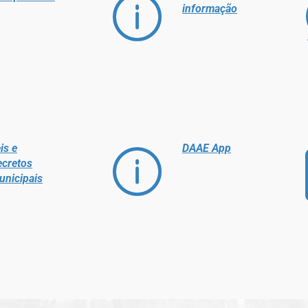
informação
is e
DAAE App
ecretos
unicipais