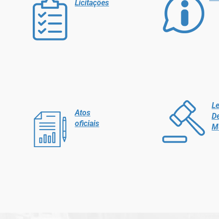
Licitações
Le
Atos
D
oficiais
M