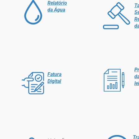
Relatório
Ta
da Água
Se
R
d
Pr
Fatura
da
Digital
le
Tr