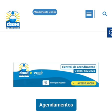
Atendimento Online
DÍVIDA ATIVA
EDITAIS
NEGOCIA DAAE ARARAQUARA
NEGOCIA DAAE ARARAQUARA RECEBE
PROPOSTAS A PARTIR DE SEGUNDA
(10/08)
Daae Araraquara
On 7 De Agosto De 2026
Leia Mais
Agendamentos