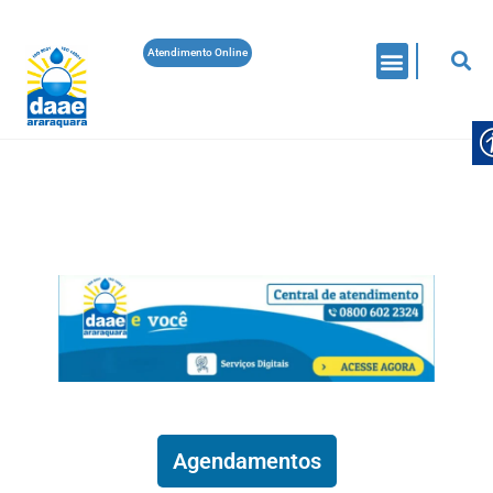
Atendimento Online
COMUNICADOS
EDITAIS
CONSELHO MUNICIPAL DE SANEAMENTO BÁSICO
ELEIÇÃO
ELEIÇÃO DOS REPRESENTANTES NO
CONSELHO MUNICIPAL DE
SANEAMENTO BÁSICO
Daae Araraquara
On 5 De Agosto De 2026
Leia Mais
Agendamentos