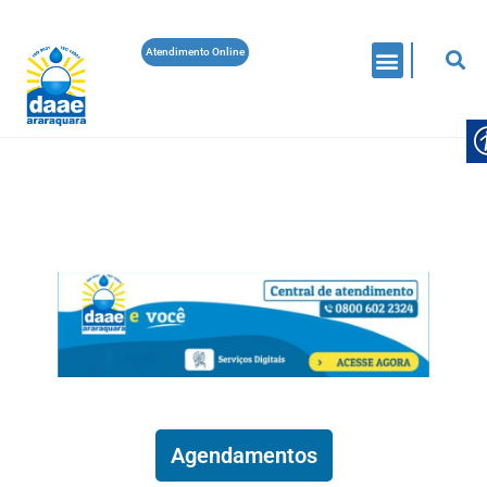
Atendimento Online
COMUNICADOS
EDITAIS
CONSELHO MUNICIPAL DE SANEAMENTO BÁSICO
ELEIÇÃO
ELEIÇÃO DOS REPRESENTANTES NO
CONSELHO MUNICIPAL DE
SANEAMENTO BÁSICO
Daae Araraquara
On 5 De Agosto De 2026
Leia Mais
Agendamentos