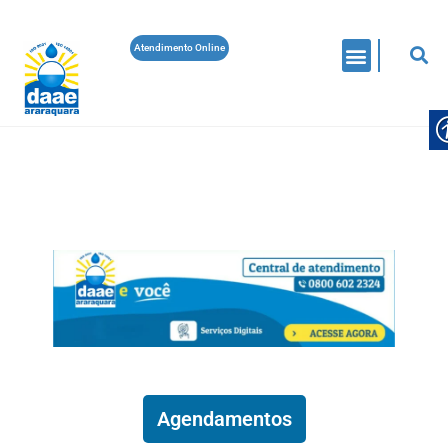
Atendimento Online
COMUNICADOS
EDITAIS
CONSELHO MUNICIPAL DE SANEAMENTO BÁSICO
ELEIÇÃO
ELEIÇÃO DOS REPRESENTANTES NO
CONSELHO MUNICIPAL DE
SANEAMENTO BÁSICO
Daae Araraquara
On 5 De Agosto De 2026
Leia Mais
Agendamentos