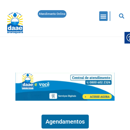
Atendimento Online
DÍVIDA ATIVA
EDITAIS
NEGOCIA DAAE ARARAQUARA
NEGOCIA DAAE ARARAQUARA RECEBE
PROPOSTAS A PARTIR DE SEGUNDA
(10/08)
Daae Araraquara
On 7 De Agosto De 2026
Leia Mais
Agendamentos