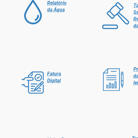
Relatório
Ta
da Água
Se
R
d
Pr
Fatura
da
Digital
le