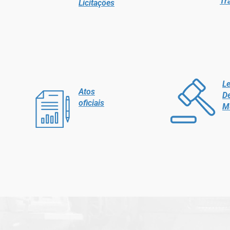
Tr
Licitações
Le
Atos
D
oficiais
M