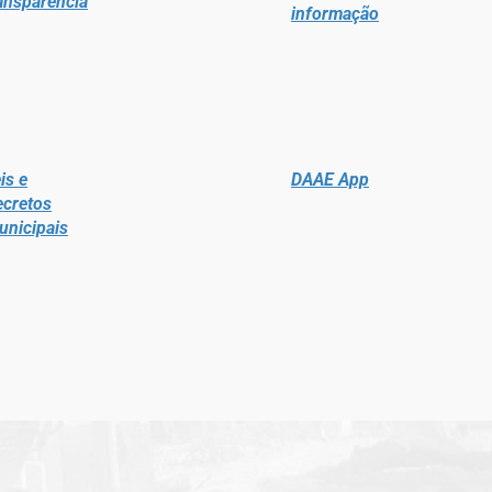
ansparência
informação
is e
DAAE App
ecretos
unicipais