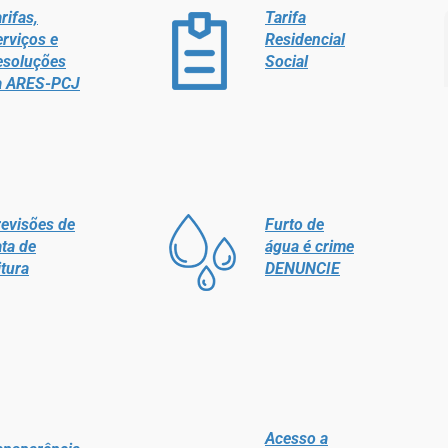
rifas,
Tarifa
rviços e
Residencial
esoluções
Social
a ARES-PCJ
evisões de
Furto de
ta de
água é crime
itura
DENUNCIE
Acesso a