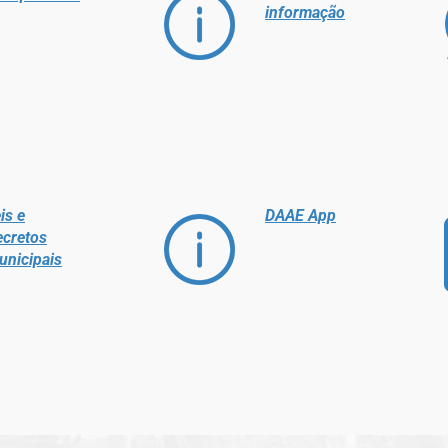
informação
is e
DAAE App
ecretos
unicipais