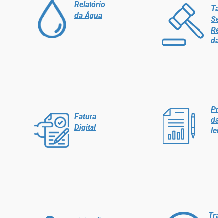
Relatório
Ta
da Água
Se
R
d
Pr
Fatura
da
Digital
le
Tr