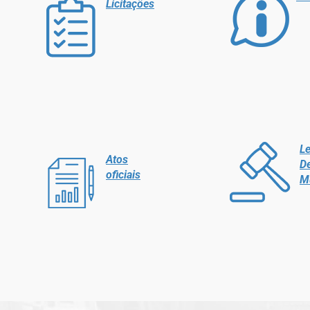
Licitações
Le
Atos
D
oficiais
M