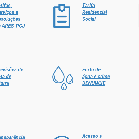
rifas,
Tarifa
rviços e
Residencial
esoluções
Social
a ARES-PCJ
evisões de
Furto de
ta de
água é crime
itura
DENUNCIE
Acesso a
ansparência