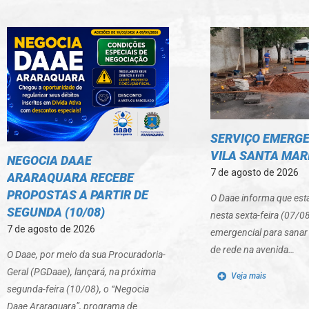
SERVIÇO EMERGE
VILA SANTA MARI
NEGOCIA DAAE
7 de agosto de 2026
ARARAQUARA RECEBE
PROPOSTAS A PARTIR DE
O Daae informa que est
SEGUNDA (10/08)
nesta sexta-feira (07/0
7 de agosto de 2026
emergencial para sana
de rede na avenida…
O Daae, por meio da sua Procuradoria-
Geral (PGDaae), lançará, na próxima
Veja mais
segunda-feira (10/08), o “Negocia
Daae Araraquara”, programa de