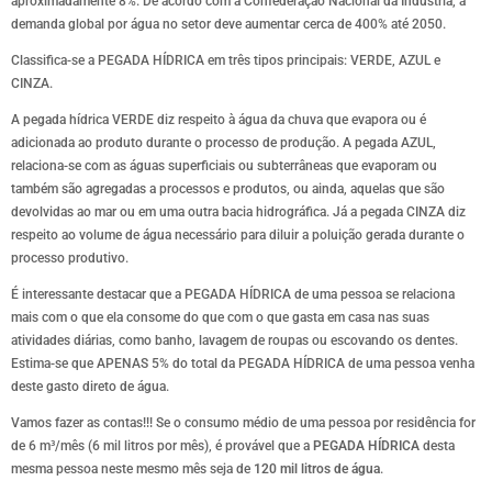
aproximadamente 8%. De acordo com a Confederação Nacional da Indústria, a
demanda global por água no setor deve aumentar cerca de 400% até 2050.
Classifica-se a PEGADA HÍDRICA em três tipos principais: VERDE, AZUL e
CINZA.
A pegada hídrica VERDE diz respeito à água da chuva que evapora ou é
adicionada ao produto durante o processo de produção. A pegada AZUL,
relaciona-se com as águas superficiais ou subterrâneas que evaporam ou
também são agregadas a processos e produtos, ou ainda, aquelas que são
devolvidas ao mar ou em uma outra bacia hidrográfica. Já a pegada CINZA diz
respeito ao volume de água necessário para diluir a poluição gerada durante o
processo produtivo.
É interessante destacar que a PEGADA HÍDRICA de uma pessoa se relaciona
mais com o que ela consome do que com o que gasta em casa nas suas
atividades diárias, como banho, lavagem de roupas ou escovando os dentes.
Estima-se que APENAS 5% do total da PEGADA HÍDRICA de uma pessoa venha
deste gasto direto de água.
Vamos fazer as contas!!! Se o consumo médio de uma pessoa por residência for
de 6 m³/mês (6 mil litros por mês), é provável que a
PEGADA HÍDRICA
desta
mesma pessoa neste mesmo mês seja de
120 mil litros de água
.