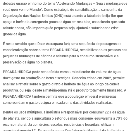
debates girarão em torno do tema “Acelerando Mudanças – Seja a mudança que
você quer ver no Mundo”. Como estratégia de sensibilização, a campanha da
Organização das Nações Unidas (ONU) está usando a fábula do beija-flor que
apaga o incêndio carregando gotas de água em seu bico, associando que cada
atitude nossa, não importa quão pequena seja, ajudará a solucionar a crise
global da água.
É neste sentido que o Daae Araraquara fará, uma sequência de postagens de
conscientização sobre o tema PEGADA HÍDRICA, sensibilizando as pessoas nas
pequenas mudanças de hábitos e atitudes para o consumo sustentável e a
preservação da água no planeta.
PEGADA HÍDRICA pode ser definida como um indicador do volume de água
doce gasto na produção de bens e serviços. Conceito criado em 2002, permite
analisar e refletir sobre o gasto direto e indireto de água ao longo da cadeia
produtiva, ou seja, desde a matéria-prima até o produto totalmente finalizado. A
PEGADA HÍDRICA também permite que a população em geral e empresas
compreendam o gasto de água em cada uma das atividades realizadas.
Dentre os usos múltiplos, a indústria é responsável por consumir 22% da água
do planeta, sendo a agricultura o setor que mais consome, equivalente a 70% do
recurso natural. Já comércios, escolas, residências e hospitais, utilizam
aproximadamente 8%. De acordo com a Confederação Nacional da Indústria, a