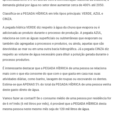
demanda global por água no setor deve aumentar cerca de 400% até 2050.
Classifica-se a PEGADA HÍDRICA em três tipos principais: VERDE, AZUL e
CINZA.
A pegada hídrica VERDE diz respeito à água da chuva que evapora ou é
adicionada ao produto durante o processo de produção. A pegada AZUL,
relaciona-se com as águas superficiais ou subterrâneas que evaporam ou
também são agregadas a processos e produtos, ou ainda, aquelas que são
devolvidas ao mar ou em uma outra bacia hidrográfica. Já a pegada CINZA diz
respeito ao volume de água necessário para diluir a poluição gerada durante o
processo produtivo.
É interessante destacar que a PEGADA HÍDRICA de uma pessoa se relaciona
mais com o que ela consome do que com o que gasta em casa nas suas
atividades diárias, como banho, lavagem de roupas ou escovando os dentes.
Estima-se que APENAS 5% do total da PEGADA HÍDRICA de uma pessoa venha
deste gasto direto de água.
Vamos fazer as contas!!! Se o consumo médio de uma pessoa por residência for
de 6 m³/mês (6 mil litros por mês), é provável que a
PEGADA HÍDRICA
desta
mesma pessoa neste mesmo mês seja de
120 mil litros de água
.