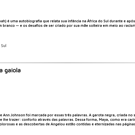
h) é uma autobiografia que relata sua infância na África do Sul durante e após
 branco — e os desafios de ser criado por sua mãe solteira em meio ao racism
 Sul
a gaiola
Ann Johnson foi marcada por essas três palavras. A garota negra, criada no s
ôde lhe trazer: conforto através das palavras. Dessa forma, Maya, como era car
lorosas e as descobertas de Angelou estão contidas e eternizadas nas página