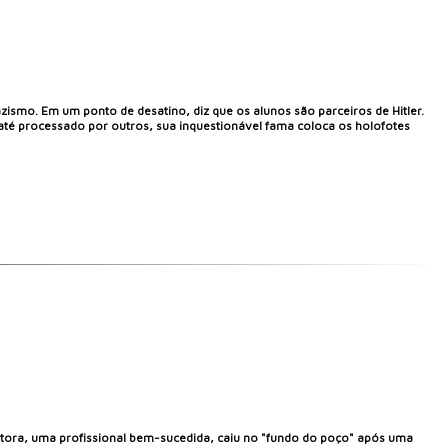
ismo. Em um ponto de desatino, diz que os alunos são parceiros de Hitler.
 até processado por outros, sua inquestionável fama coloca os holofotes
 autora, uma profissional bem-sucedida, caiu no "fundo do poço" após uma