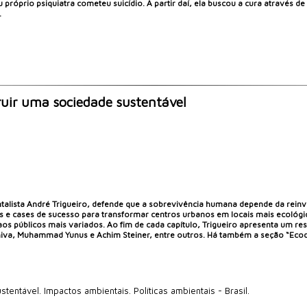
 próprio psiquiatra cometeu suicídio. A partir daí, ela buscou a cura através d
.
uir uma sociedade sustentável
ientalista André Trigueiro, defende que a sobrevivência humana depende da rei
e cases de sucesso para transformar centros urbanos em locais mais ecológico
aos públicos mais variados. Ao fim de cada capítulo, Trigueiro apresenta um r
va, Muhammad Yunus e Achim Steiner, entre outros. Há também a seção “Ecodicas
entável. Impactos ambientais. Políticas ambientais - Brasil.