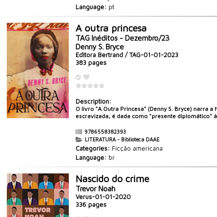
Language:
pt
A outra princesa
TAG Inéditos - Dezembro/23
Denny S. Bryce
Editora Bertrand / TAG-01-01-2023
383 pages
Description:
O livro "A Outra Princesa" (Denny S. Bryce) narra a
escravizada, é dada como "presente diplomático" à Ra
9786558382393
LITERATURA - Biblioteca DAAE
Categories:
Ficção americana
Language:
br
Nascido do crime
Trevor Noah
Verus-01-01-2020
336 pages