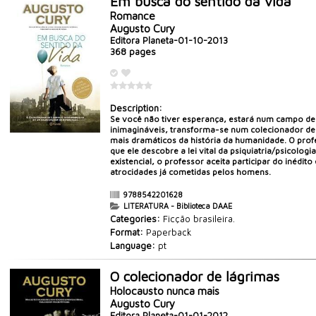
Em busca do sentido da vida
Romance
Augusto Cury
Editora Planeta-01-10-2013
368 pages
Description:
Se você não tiver esperança, estará num campo de 
inimagináveis, transforma-se num colecionador de
mais dramáticos da história da humanidade. O profes
que ele descobre a lei vital da psiquiatria/psicol
existencial, o professor aceita participar do inédi
atrocidades já cometidas pelos homens.
9788542201628
LITERATURA - Biblioteca DAAE
Categories:
Ficção brasileira.
Format:
Paperback
Language:
pt
O colecionador de lágrimas
Holocausto nunca mais
Augusto Cury
Editora Planeta-01-01-2012