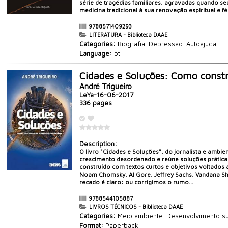
série de tragédias familiares, agravadas quando seu
medicina tradicional à sua renovação espiritual e fé
9788571409293
LITERATURA - Biblioteca DAAE
Categories:
Biografia. Depressão. Autoajuda.
Language:
pt
Cidades e Soluções: Como constr
André Trigueiro
LeYa-16-06-2017
336 pages
Description:
O livro "Cidades e Soluções", do jornalista e amb
crescimento desordenado e reúne soluções práticas 
construído com textos curtos e objetivos voltados 
Noam Chomsky, Al Gore, Jeffrey Sachs, Vandana Shi
recado é claro: ou corrigimos o rumo...
9788544105887
LIVROS TÉCNICOS - Biblioteca DAAE
Categories:
Meio ambiente. Desenvolvimento sust
Format:
Paperback