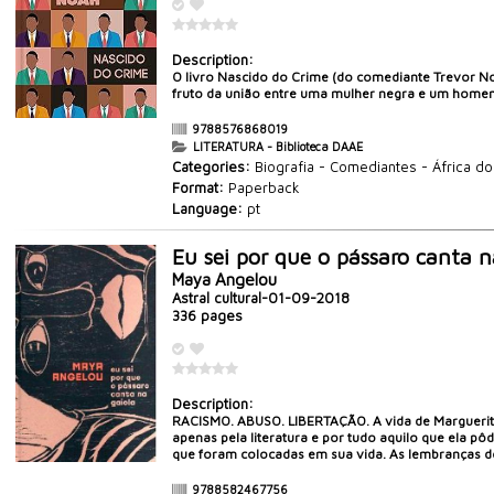
Description:
O livro Nascido do Crime (do comediante Trevor Noa
fruto da união entre uma mulher negra e um homem
9788576868019
LITERATURA - Biblioteca DAAE
Categories:
Biografia - Comediantes - África do
Format:
Paperback
Language:
pt
Eu sei por que o pássaro canta n
Maya Angelou
Astral cultural-01-09-2018
336 pages
Description:
RACISMO. ABUSO. LIBERTAÇÃO. A vida de Marguerite 
apenas pela literatura e por tudo aquilo que ela p
que foram colocadas em sua vida. As lembranças do
9788582467756