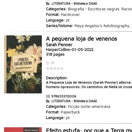
LITERATURA - Biblioteca DAAE
Categories:
Biografia - Escritoras negras. Raci
Format:
Hardcover
Language:
pt
Series/Volume:
Maya Angelou's Autobiography, V
A pequena loja de venenos
Sarah Penner
HarperCollins-01-05-2022
318 pages
Description:
A Pequena Loja de Venenos (Sarah Penner) alterna 
homens opressores. Os caminhos de Nella se cruzam
9786555113006
LITERATURA - Biblioteca DAAE
Categories:
Ficção norte-americana
Format:
Paperback
Language:
pt
Efeito estufa: por que a Terra m